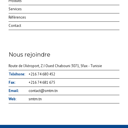
Produits
Services
Références
Contact
Nous rejoindre
Route de l’Aéroport, Z.I Oued Chabouni 3071, Sfax - Tunisie
Téléhone:
+216 74 680 452
Fax:
+216 74 681 675
Email:
contact@smtm.tn
Web:
smtm.tn