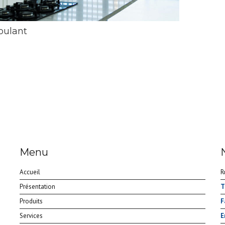
roulant
Menu
Accueil
R
Présentation
T
Produits
F
Services
E