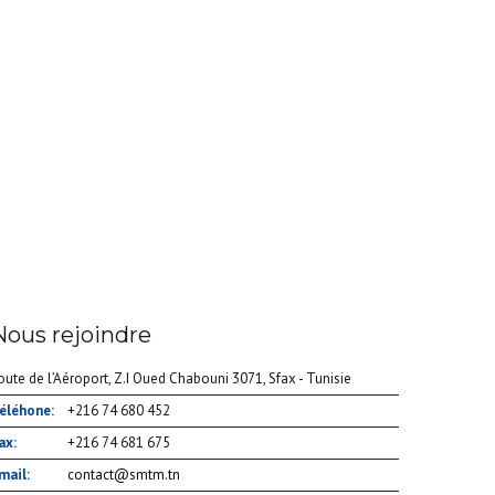
Nous rejoindre
oute de l’Aéroport, Z.I Oued Chabouni 3071, Sfax - Tunisie
éléhone:
+216 74 680 452
ax:
+216 74 681 675
mail:
contact@smtm.tn