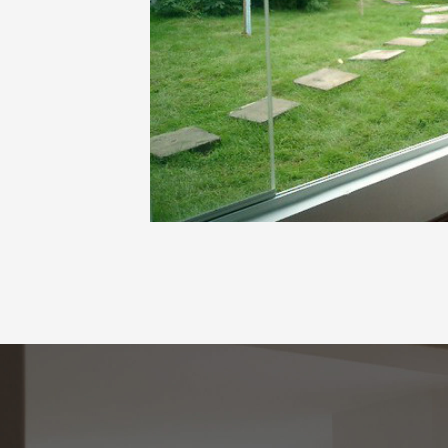
Equipement
Tronçonneuse double tê
numérique.
Tronçonneuse simple têt
Fraiseuse copieuse.