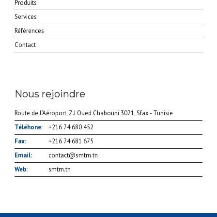
Produits
Services
Références
Contact
Nous rejoindre
Route de l’Aéroport, Z.I Oued Chabouni 3071, Sfax - Tunisie
Téléhone:
+216 74 680 452
Fax:
+216 74 681 675
Email:
contact@smtm.tn
Web:
smtm.tn