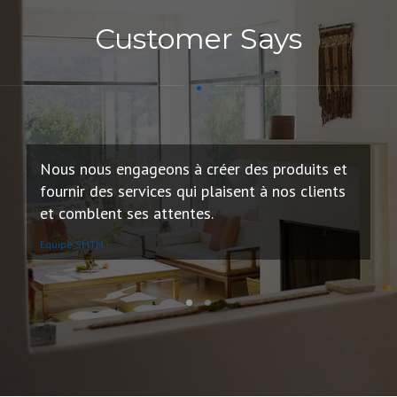
Fraiseuse Abouteuse.
Customer Says
4 poinçonneuses.
5 postes d’assemblage.
2 voitures.
Nous nous engageons à créer des produits et
N
fournir des services qui plaisent à nos clients
c
et comblent ses attentes.
s
Equipe SMTM
Eq